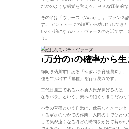
だかのような錯覚を覚える。 そんな圧倒的
その名は「ヴァーズ（Vâse）」。 フラン
す。 アンティークの絵画から抜け出してきた
いバラ絵になるバラ・ヴァーズのお話です。
う。
1万分の1の確率から
静岡県菊川市にある「やぎバラ育種農園」。
種を生み出す「育種」を行う農園です。
二代目園主である八木勇人氏が掲げるのは、「A
なるバラ」という、美への飽くなきこだわり
バラの育種という作業は、優美なイメージとは
する寒さのなかでの作業。人間の手でひとつ
して気が遠くなるほどの時間をかけて蒔かれ
できるのは、ほんのわずか。 その確率は、実