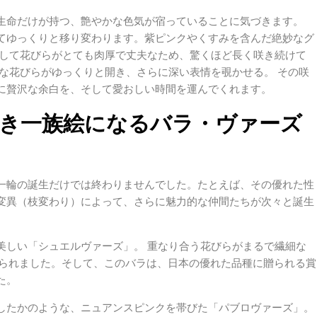
生命だけが持つ、艶やかな色気が宿っていることに気づきます。
てゆっくりと移り変わります。紫ピンクやくすみを含んだ絶妙なグ
反して花びらがとても肉厚で丈夫なため、驚くほど長く咲き続けて
な花びらがゆっくりと開き、さらに深い表情を覗かせる。 その咲
に贅沢な余白を、そして愛おしい時間を運んでくれます。
き一族絵になるバラ・ヴァーズ
一輪の誕生だけでは終わりませんでした。たとえば、その優れた性
変異（枝変わり）によって、さらに魅力的な仲間たちが次々と誕生
美しい「シュエルヴァーズ」。 重なり合う花びらがまるで繊細な
付けられました。そして、このバラは、日本の優れた品種に贈られる賞
た。
したかのような、ニュアンスピンクを帯びた「パブロヴァーズ」。