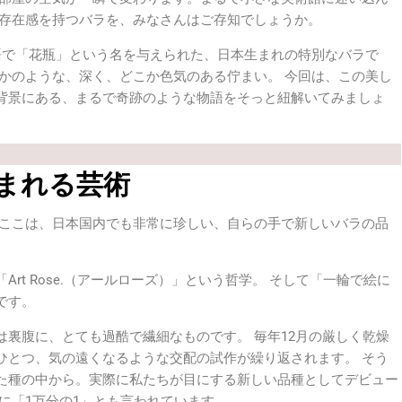
な存在感を持つバラを、みなさんはご存知でしょうか。
ス語で「花瓶」という名を与えられた、日本生まれの特別なバラで
かのような、深く、どこか色気のある佇まい。 今回は、この美し
背景にある、まるで奇跡のような物語をそっと紐解いてみましょ
生まれる芸術
 ここは、日本国内でも非常に珍しい、自らの手で新しいバラの品
rt Rose.（アールローズ）」という哲学。 そして「一輪で絵に
です。
裏腹に、とても過酷で繊細なものです。 毎年12月の厳しく乾燥
ひとつ、気の遠くなるような交配の試作が繰り返されます。 そう
た種の中から。実際に私たちが目にする新しい品種としてデビュー
に「1万分の1」とも言われています。