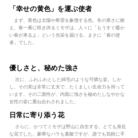
「幸せの黄色」を運ぶ使者
まず、黄色は太陽や希望を象徴する色。冬の寒さに耐
え、春一番に咲き誇るミモザは、人々に「もうすぐ暖か
い春が来るよ」という光栄を届ける、まさに「春の使
者」でした。
優しさと、秘めた強さ
次に、ふわふわとした綿毛のような可憐な姿。しか
し、その実は非常に丈夫で、たくましい生命力を持って
います。その二面性が、内面に強さを秘めたしなやかな
女性の姿に重ね合わされました。
日常に寄り添う花
さらに、かつてミモザは野山に自生する、とても身近
な花でした。豪華なバラも素敵ですが、誰でも気軽に手