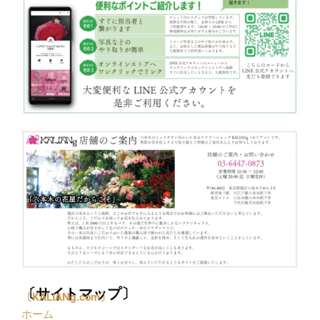
〔サイトマップ〕
〔
KALIANg.com〕
ホーム