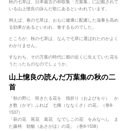
秋の七草は、日本最古の和歌集「万葉集」に記載されて
いる山上憶良の詠んだ歌にあるといわれています。
例えば、春の七草は、おもに健康に配慮した滋養を高め
る効果があるといわれ、食するものでした。
ところが、秋の七草は、なんで七草に選ばれたのかよく
わかりません。
すなわち、その万葉の時代に都の近くに生えていた花を
うたったものなのでしょうか。
山上憶良の読んだ万葉集の秋の二
首
「秋の野に 咲きたる花を 指折り（およびをり） か
き数（かぞ）ふれば 七種（ななくさ）の花」（巻8-
1537）
「萩の花 尾花 葛花 なでしこの花 をみなへし ま
た藤袴 朝貌（あさがほ）の花」（巻8-1538）