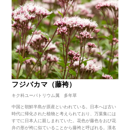
フジバカマ（藤袴）
キク科ユーパトリウム属 多年草
中国と朝鮮半島が原産といわれている。日本へは古い
時代に帰化された植物と考えられており、万葉集には
すでに日本人に親しまれていた。花色が藤色をおび花
弁の形が袴に似ていることから藤袴と呼ばれる。漢名