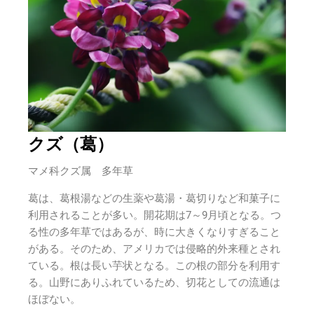
クズ（葛）
マメ科クズ属 多年草
葛は、葛根湯などの生薬や葛湯・葛切りなど和菓子に
利用されることが多い。
開花期は7～9月頃となる。
つ
る性の多年草ではあるが、時に大きくなりすぎること
がある。そのため、アメリカでは侵略的外来種とされ
ている。根は長い芋状となる。この根の部分を利用す
る。
山野にありふれているため、切花としての流通は
ほぼない。