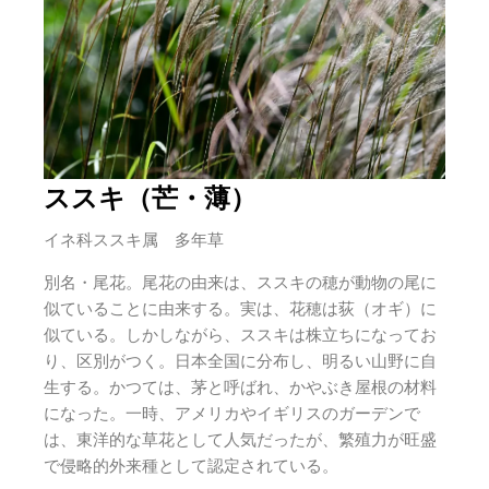
ススキ（芒・薄）
イネ科ススキ属 多年草
別名・尾花。尾花の由来は、ススキの穂が動物の尾に
似ていることに由来する。実は、花穂は荻（オギ）に
似ている。しかしながら、ススキは株立ちになってお
り、区別がつく。日本全国に分布し、明るい山野に自
生する。
かつては、茅と呼ばれ、かやぶき屋根の材料
になった。
一時、アメリカやイギリスのガーデンで
は、東洋的な草花として人気だったが、繁殖力が旺盛
で侵略的外来種として認定されている。