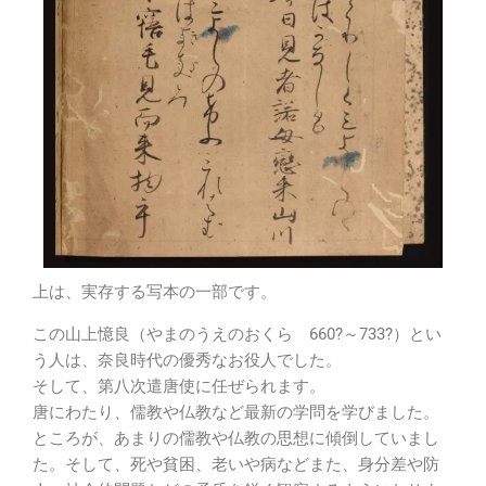
上は、実存する写本の一部です。
この山上憶良（やまのうえのおくら 660?～733?）とい
う人は、奈良時代の優秀なお役人でした。
そして、第八次遣唐使に任ぜられます。
唐にわたり、儒教や仏教など最新の学問を学びました。
ところが、あまりの儒教や仏教の思想に傾倒していまし
た。そして、死や貧困、老いや病などまた、身分差や防