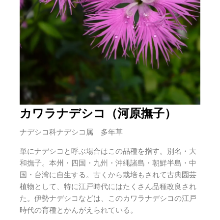
カワラナデシコ（河原撫子）
ナデシコ科ナデシコ属 多年草
単にナデシコと呼ぶ場合はこの品種を指す。別名・大
和撫子。本州・四国・九州・沖縄諸島・朝鮮半島・中
国・台湾に自生する。古くから栽培もされて古典園芸
植物として、特に江戸時代にはたくさん品種改良され
た。伊勢ナデシコなどは、このカワラナデシコの江戸
時代の育種とかんがえられている。