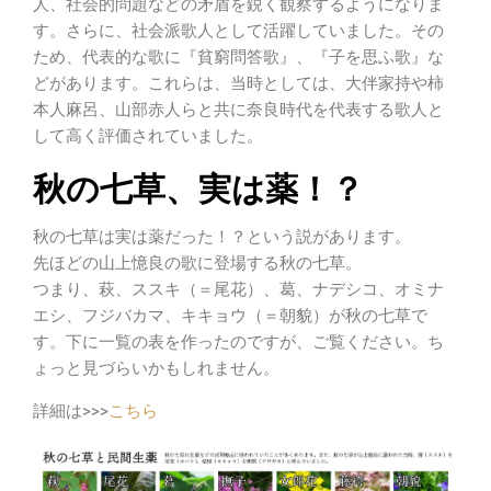
人、社会的問題などの矛盾を鋭く観察するようになりま
す。さらに、社会派歌人として活躍していました。その
ため、代表的な歌に『貧窮問答歌』、『子を思ふ歌』な
どがあります。これらは、当時としては、大伴家持や柿
本人麻呂、山部赤人らと共に奈良時代を代表する歌人と
して高く評価されていました。
秋の七草、実は薬！？
秋の七草は実は薬だった！？という説があります。
先ほどの山上憶良の歌に登場する秋の七草。
つまり、萩、ススキ（＝尾花）、葛、ナデシコ、オミナ
エシ、フジバカマ、キキョウ（＝朝貌）が秋の七草で
す。
下に一覧の表を作ったのですが、ご覧ください。ち
ょっと見づらいかもしれません。
詳細は>>>
こちら