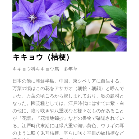
キキョウ（桔梗）
キキョウ科キキョウ属 多年草
日本の他に朝鮮半島、中国、東シベリアに自生する。
万葉の頃はこの花をアサガオ（朝貌・朝顔）と呼んで
いた。
万葉の頃ころから親しまれており、歌の題材と
なった。園芸種としては、江戸時代にはすでに紫・白
の他に、絞り咲きや八重咲など様々なものがあること
が『花譜』『花壇地錦抄』などの書物で確認されてい
る。江戸時代末期には緑八重や濃い黄色、ウサギの耳
のように咲く兎耳桔梗、平らに咲く平皿の紋桔梗など