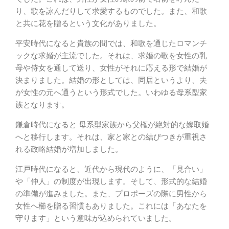
り、歌を詠んだりして求愛するものでした。また、和歌
と共に花を贈るという文化がありました。
平安時代になると貴族の間では、和歌を通じたロマンチ
ックな求婚が主流でした。それは、求婚の歌を女性の乳
母や侍女を通して送り、女性がそれに応える形で結婚が
決まりました。結婚の形としては、同居というより、夫
が女性の元へ通うという形式でした。いわゆる母系型家
族となります。
鎌倉時代になると 母系型家族から父権が絶対的な嫁取婚
へと移行します。それは、家と家との結びつきが重視さ
れる政略結婚が増加しました。
江戸時代になると、近代から現代のように、「見合い」
や「仲人」の制度が出現します。そして、形式的な結婚
の準備が進みました。また、プロポーズの際に男性から
女性へ櫛を贈る習慣もありました。これには「あなたを
守ります」という意味が込められていました。