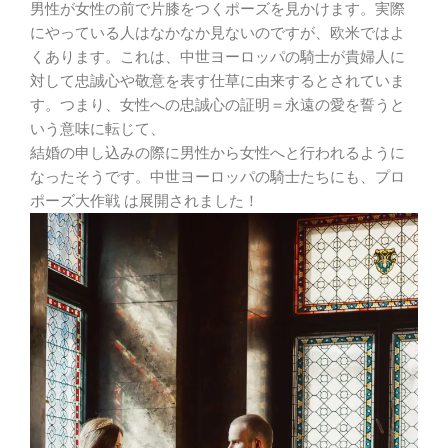
男性が女性の前で片膝をつくポーズを見かけます。実際
にやっている人はなかなか見ないのですが、欧米ではよ
くあります。これは、中世ヨーロッパの騎士が貴婦人に
対して忠誠心や敬意を表す仕草に由来するとされていま
す。つまり、女性への忠誠心の証明＝永遠の愛を誓うと
いう意味に転じて、
結婚の申し込みの際に男性から女性へと行われるように
なったそうです。中世ヨーロッパの騎士たちにも、プロ
ポーズ大作戦 は展開されました！