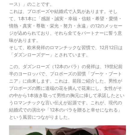
ース）」のことです。
これは、プロポーズや結婚式で人気があります。そし
て、1本1本に「感謝・誠実・幸福・信頼・希望・愛情・
情熱・真実・尊敬・栄光・努力・永遠」の12のメッセー
ジが込められており、それら全てをパートナーに誓う意
味があります。
そして、欧米発祥のロマンチックな習慣で、12月12日は
「ダズンローズデー」とされています。
この、ダズンローズ（12本のバラ）の発祥は、19世紀前
半のヨーロッパで、プロポーズの習慣「ブーケ・ブート
ニア」に由来します。これは、前段ご紹介した、男性が
プロポーズの際に道端の花を摘んで花束にし、女性がそ
の中から1本抜き取って男性の胸元に挿して承諾したとい
うロマンチックな言い伝えが起源です。これが、現代の
結婚式での演出や「12本のバラを贈ると幸せになれる」
という風習につながりました。