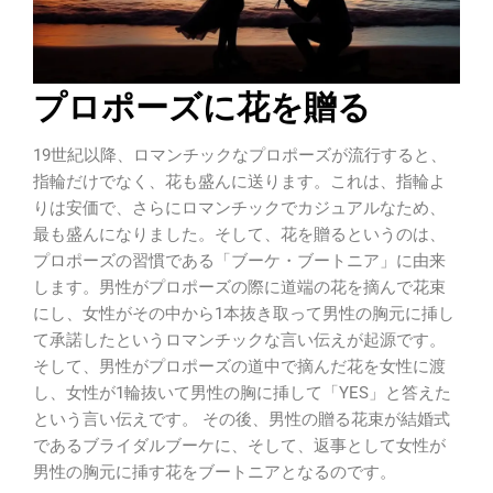
プロポーズに花を贈る
19世紀以降、ロマンチックなプロポーズが流行すると、
指輪だけでなく、花も盛んに送ります。これは、指輪よ
りは安価で、さらにロマンチックでカジュアルなため、
最も盛んになりました。そして、花を贈るというのは、
プロポーズの習慣である「ブーケ・ブートニア」に由来
します。男性がプロポーズの際に道端の花を摘んで花束
にし、女性がその中から1本抜き取って男性の胸元に挿し
て承諾したというロマンチックな言い伝えが起源です。
そして、男性がプロポーズの道中で摘んだ花を女性に渡
し、女性が1輪抜いて男性の胸に挿して「YES」と答えた
という言い伝えです。 その後、男性の贈る花束が結婚式
であるブライダルブーケに、そして、返事として女性が
男性の胸元に挿す花をブートニアとなるのです。